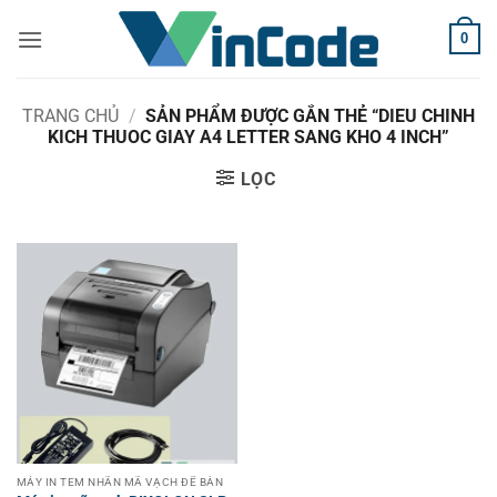
Bỏ
0
qua
nội
dung
TRANG CHỦ
/
SẢN PHẨM ĐƯỢC GẮN THẺ “DIEU CHINH
KICH THUOC GIAY A4 LETTER SANG KHO 4 INCH”
LỌC
MÁY IN TEM NHÃN MÃ VẠCH ĐỂ BÀN