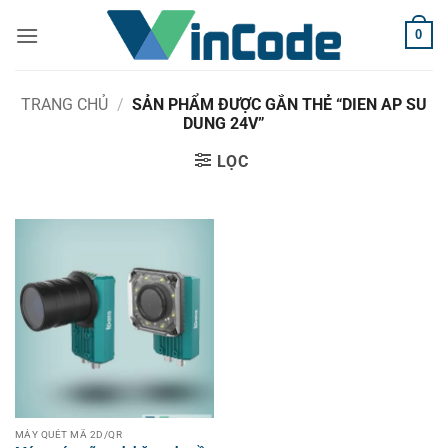
Bỏ
0
qua
nội
dung
TRANG CHỦ
/
SẢN PHẨM ĐƯỢC GẮN THẺ “DIEN AP SU
DUNG 24V”
LỌC
MÁY QUÉT MÃ 2D/QR