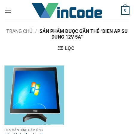
Bỏ
0
qua
nội
dung
TRANG CHỦ
/
SẢN PHẨM ĐƯỢC GẮN THẺ “DIEN AP SU
DUNG 12V 5A”
LỌC
PDA MÀN HÌNH CẢM ỨNG