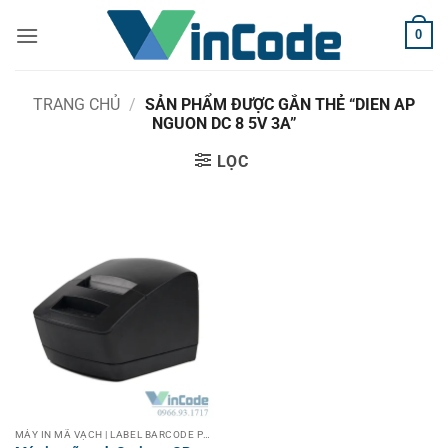
Bỏ
0
qua
nội
dung
TRANG CHỦ
/
SẢN PHẨM ĐƯỢC GẮN THẺ “DIEN AP
NGUON DC 8 5V 3A”
LỌC
MÁY IN MÃ VẠCH | LABEL BARCODE PRINTER