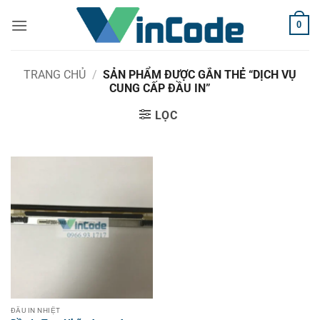
Bỏ
0
qua
nội
dung
TRANG CHỦ
/
SẢN PHẨM ĐƯỢC GẮN THẺ “DỊCH VỤ
CUNG CẤP ĐẦU IN”
LỌC
ĐẦU IN NHIỆT