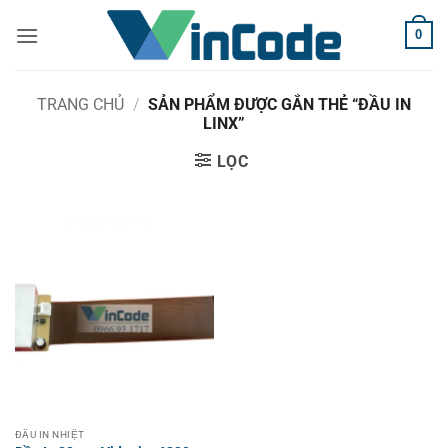
Bỏ
0
qua
nội
dung
TRANG CHỦ
/
SẢN PHẨM ĐƯỢC GẮN THẺ “ĐẦU IN
LINX”
LỌC
ĐẦU IN NHIỆT