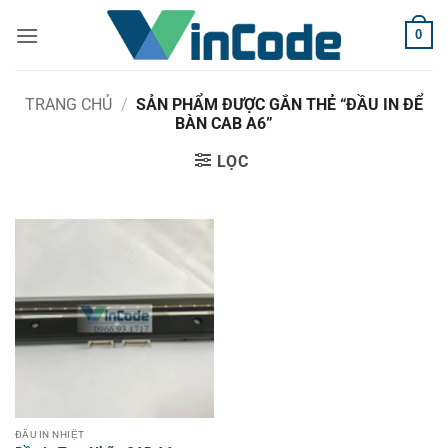
Bỏ
0
qua
nội
dung
TRANG CHỦ
/
SẢN PHẨM ĐƯỢC GẮN THẺ “ĐẦU IN ĐỂ
BÀN CAB A6”
LỌC
ĐẦU IN NHIỆT