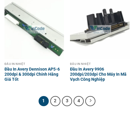
ĐẦU IN NHIỆT
ĐẦU IN NHIỆT
Đầu In Avery Dennison AP5-6
Đầu In Avery 9906
200dpi & 300dpi Chính Hãng
200dpi/203dpi Cho Máy In Mã
Giá Tốt
Vạch Công Nghiệp
1
2
3
4