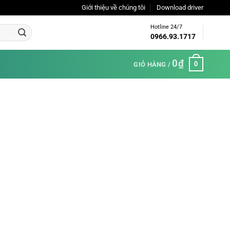
Giới thiệu về chúng tôi
Download driver
Hotline 24/7
0966.93.1717
0
₫
0
GIỎ HÀNG /