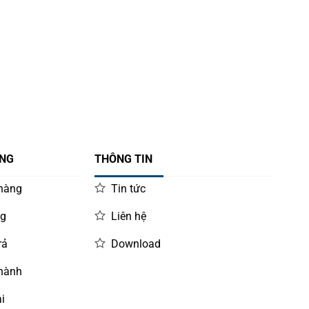
ÀNG
THÔNG TIN
 hàng
Tin tức
ng
Liên hệ
rả
Download
 hành
i