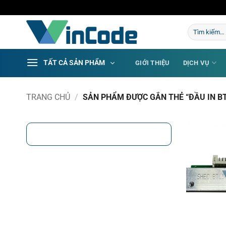
Bỏ
qua
Tìm
nội
kiếm:
dung
TẤT CẢ SẢN PHẨM
GIỚI THIỆU
DỊCH VỤ
TRANG CHỦ
/
SẢN PHẨM ĐƯỢC GẮN THẺ “ĐẦU IN BT