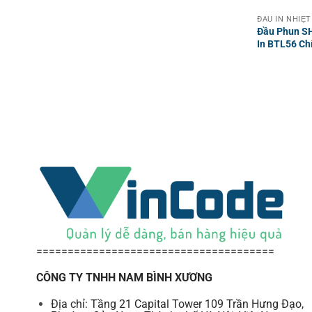
ĐẦU IN NHIỆT
Đầu Phun S
In BTL56 Ch
======================================
CÔNG TY TNHH NAM BÌNH XƯƠNG
Địa chỉ: Tầng 21 Capital Tower 109 Trần Hưng Đạo,