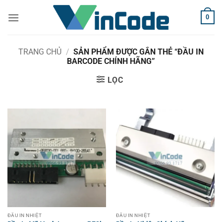
Bỏ
0
qua
nội
dung
TRANG CHỦ
/
SẢN PHẨM ĐƯỢC GẮN THẺ “ĐẦU IN
BARCODE CHÍNH HÃNG”
LỌC
ĐẦU IN NHIỆT
ĐẦU IN NHIỆT