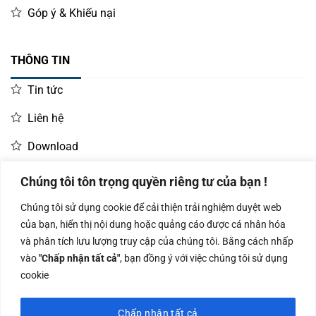
Góp ý & Khiếu nại
THÔNG TIN
Tin tức
Liên hệ
Download
Chúng tôi tôn trọng quyền riêng tư của bạn !
LIÊN HỆ MUA HÀNG
Chúng tôi sử dụng cookie để cải thiện trải nghiệm duyệt web
Kinh doanh:
KD Dự Án: 0987
Kế Toán:
của bạn, hiển thị nội dung hoặc quảng cáo được cá nhân hóa
0966.93.1717
835 345
0987.919.040
và phân tích lưu lượng truy cập của chúng tôi. Bằng cách nhấp
vào
"Chấp nhận tất cả"
, bạn đồng ý với việc chúng tôi sử dụng
cookie
Chấp nhận tất cả