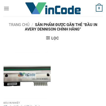
Bỏ
0
qua
nội
dung
TRANG CHỦ
/
SẢN PHẨM ĐƯỢC GẮN THẺ “ĐẦU IN
AVERY DENNISON CHÍNH HÃNG”
LỌC
ĐẦU IN NHIỆT