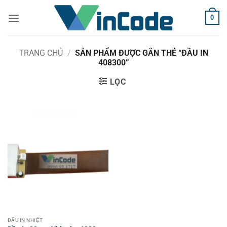
Bỏ
0
qua
nội
dung
TRANG CHỦ
/
SẢN PHẨM ĐƯỢC GẮN THẺ “ĐẦU IN
408300”
LỌC
ĐẦU IN NHIỆT