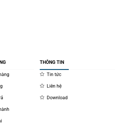
ÀNG
THÔNG TIN
 hàng
Tin tức
ng
Liên hệ
rả
Download
 hành
i