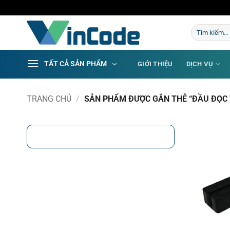
Bỏ
qua
Tìm
nội
kiếm:
dung
TẤT CẢ SẢN PHẨM
GIỚI THIỆU
DỊCH VỤ
TRANG CHỦ
/
SẢN PHẨM ĐƯỢC GẮN THẺ “ĐẦU ĐỌC 