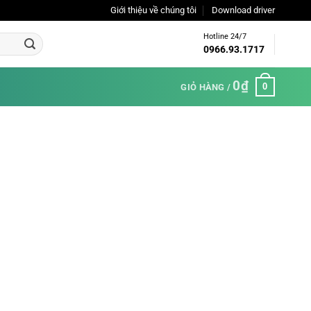
Giới thiệu về chúng tôi
Download driver
Hotline 24/7
0966.93.1717
0
₫
0
GIỎ HÀNG /