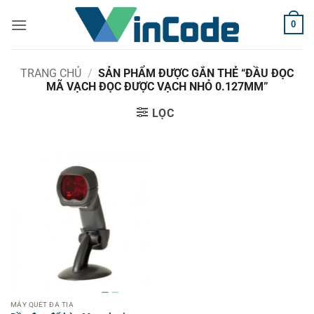
Bỏ
0
qua
nội
dung
TRANG CHỦ
/
SẢN PHẨM ĐƯỢC GẮN THẺ “ĐẦU ĐỌC
MÃ VẠCH ĐỌC ĐƯỢC VẠCH NHỎ 0.127MM”
LỌC
MÁY QUÉT ĐA TIA