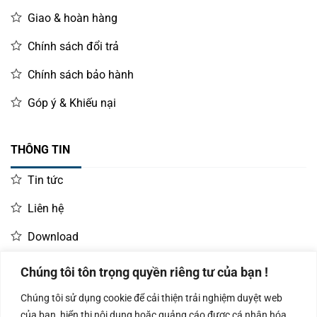
Giao & hoàn hàng
Chính sách đổi trả
Chính sách bảo hành
Góp ý & Khiếu nại
THÔNG TIN
Tin tức
Liên hệ
Download
Chúng tôi tôn trọng quyền riêng tư của bạn !
LIÊN HỆ MUA HÀNG
Chúng tôi sử dụng cookie để cải thiện trải nghiệm duyệt web
Kinh doanh:
KD Dự Án: 0987
Kế Toán:
của bạn, hiển thị nội dung hoặc quảng cáo được cá nhân hóa