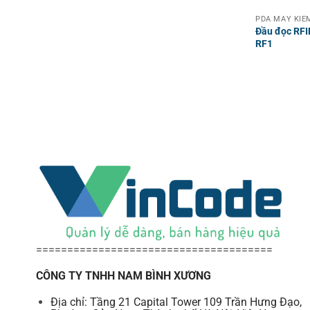
Đầu đọc RF
RF1
======================================
CÔNG TY TNHH NAM BÌNH XƯƠNG
Địa chỉ: Tầng 21 Capital Tower 109 Trần Hưng Đạo,