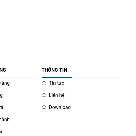
ÀNG
THÔNG TIN
 hàng
Tin tức
ng
Liên hệ
rả
Download
 hành
i