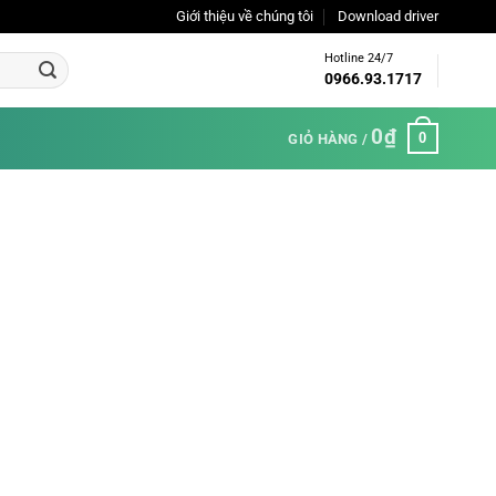
Giới thiệu về chúng tôi
Download driver
Hotline 24/7
0966.93.1717
0
₫
0
GIỎ HÀNG /