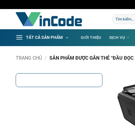
Bỏ
qua
Tìm
nội
kiếm:
dung
TẤT CẢ SẢN PHẨM
GIỚI THIỆU
DỊCH VỤ
TRANG CHỦ
/
SẢN PHẨM ĐƯỢC GẮN THẺ “ĐẦU ĐỌC