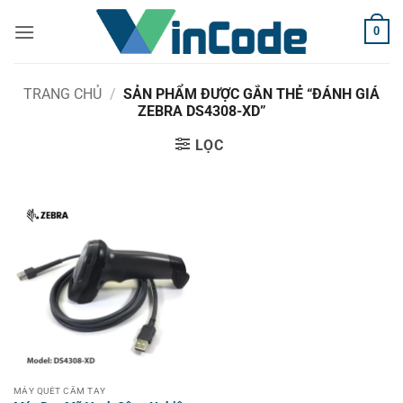
Bỏ
0
qua
nội
dung
TRANG CHỦ
/
SẢN PHẨM ĐƯỢC GẮN THẺ “ĐÁNH GIÁ
ZEBRA DS4308-XD”
LỌC
MÁY QUÉT CẦM TAY