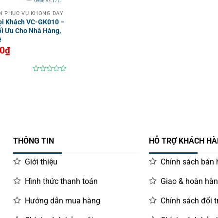
I PHỤC VỤ KHÔNG DÂY
ọi Khách VC-GK010 –
ối Ưu Cho Nhà Hàng,
ê
00
₫
0
out
of
5
THÔNG TIN
HỖ TRỢ KHÁCH H
Giới thiệu
Chính sách bán
Hình thức thanh toán
Giao & hoàn hà
Hướng dẫn mua hàng
Chính sách đổi t