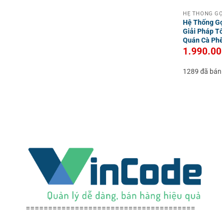
HỆ THỐNG GỌ
Hệ Thống G
Giải Pháp T
Quán Cà Ph
1.990.0
1289 đã bán
======================================