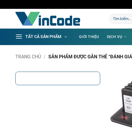
Bỏ
qua
Tìm
nội
kiếm:
dung
TẤT CẢ SẢN PHẨM
GIỚI THIỆU
DỊCH VỤ
TRANG CHỦ
/
SẢN PHẨM ĐƯỢC GẮN THẺ “ĐÁNH GIÁ