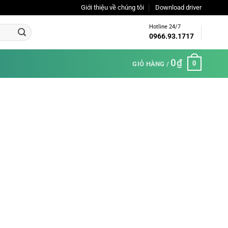
Giới thiệu về chúng tôi
Download driver
Hotline 24/7
0966.93.1717
0
₫
0
GIỎ HÀNG /