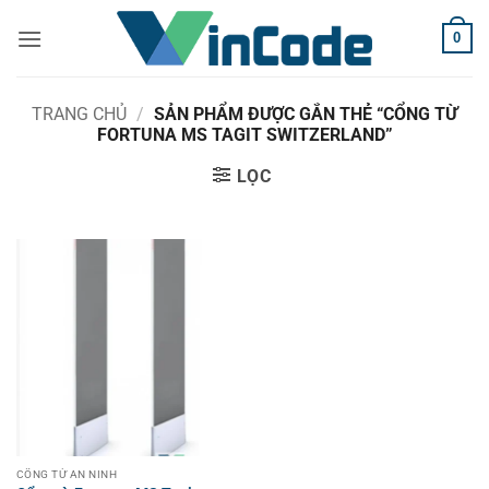
Bỏ
0
qua
nội
dung
TRANG CHỦ
/
SẢN PHẨM ĐƯỢC GẮN THẺ “CỔNG TỪ
FORTUNA MS TAGIT SWITZERLAND”
LỌC
CỔNG TỪ AN NINH