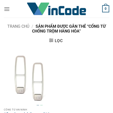
Bỏ
0
qua
nội
dung
TRANG CHỦ
/
SẢN PHẨM ĐƯỢC GẮN THẺ “CỔNG TỪ
CHỐNG TRỘM HÀNG HÓA”
LỌC
CỔNG TỪ AN NINH