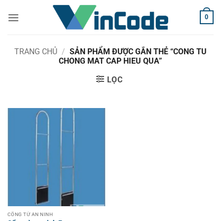
Bỏ
0
qua
nội
dung
TRANG CHỦ
/
SẢN PHẨM ĐƯỢC GẮN THẺ “CONG TU
CHONG MAT CAP HIEU QUA”
LỌC
CỔNG TỪ AN NINH