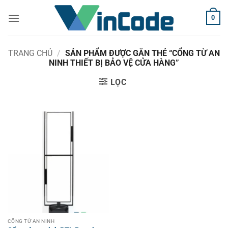
Bỏ
0
qua
nội
dung
TRANG CHỦ
/
SẢN PHẨM ĐƯỢC GẮN THẺ “CỔNG TỪ AN
NINH THIẾT BỊ BẢO VỆ CỬA HÀNG”
LỌC
CỔNG TỪ AN NINH