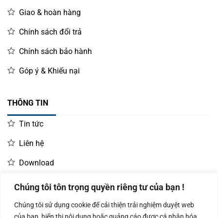
Giao & hoàn hàng
Chính sách đổi trả
Chính sách bảo hành
Góp ý & Khiếu nại
THÔNG TIN
Tin tức
Liên hệ
Download
Chúng tôi tôn trọng quyền riêng tư của bạn !
LIÊN HỆ MUA HÀNG
Chúng tôi sử dụng cookie để cải thiện trải nghiệm duyệt web
Kinh doanh:
KD Dự Án: 0987
Kế Toán:
của bạn, hiển thị nội dung hoặc quảng cáo được cá nhân hóa