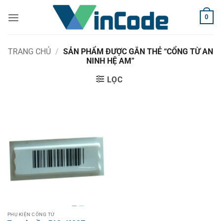
Bỏ
0
qua
nội
dung
TRANG CHỦ
/
SẢN PHẨM ĐƯỢC GẮN THẺ “CỔNG TỪ AN
NINH HỆ AM”
LỌC
PHỤ KIỆN CỔNG TỪ