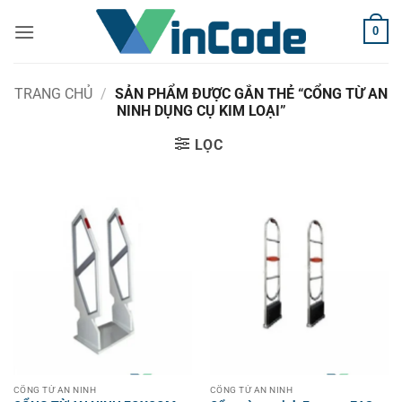
Bỏ
0
qua
nội
dung
TRANG CHỦ
/
SẢN PHẨM ĐƯỢC GẮN THẺ “CỔNG TỪ AN
NINH DỤNG CỤ KIM LOẠI”
LỌC
CỔNG TỪ AN NINH
CỔNG TỪ AN NINH