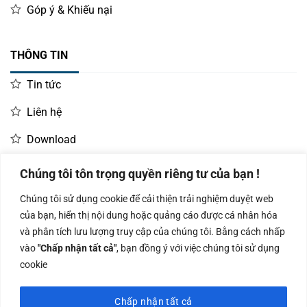
Góp ý & Khiếu nại
THÔNG TIN
Tin tức
Liên hệ
Download
Chúng tôi tôn trọng quyền riêng tư của bạn !
LIÊN HỆ MUA HÀNG
Chúng tôi sử dụng cookie để cải thiện trải nghiệm duyệt web
Kinh doanh:
KD Dự Án: 0987
Kế Toán:
của bạn, hiển thị nội dung hoặc quảng cáo được cá nhân hóa
0966.93.1717
835 345
0987.919.040
và phân tích lưu lượng truy cập của chúng tôi. Bằng cách nhấp
vào
"Chấp nhận tất cả"
, bạn đồng ý với việc chúng tôi sử dụng
cookie
Chấp nhận tất cả