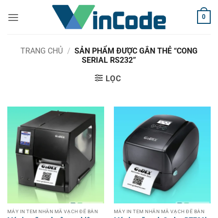
Bỏ
0
qua
nội
dung
TRANG CHỦ
/
SẢN PHẨM ĐƯỢC GẮN THẺ “CONG
SERIAL RS232”
LỌC
MÁY IN TEM NHÃN MÃ VẠCH ĐỂ BÀN
MÁY IN TEM NHÃN MÃ VẠCH ĐỂ BÀN