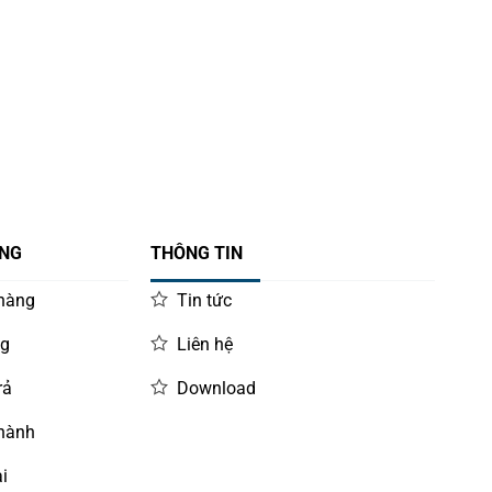
ÀNG
THÔNG TIN
 hàng
Tin tức
ng
Liên hệ
rả
Download
 hành
i