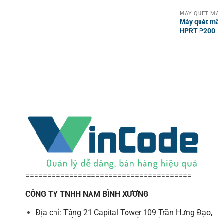
Máy quét mã
HPRT P200
======================================
CÔNG TY TNHH NAM BÌNH XƯƠNG
Địa chỉ: Tầng 21 Capital Tower 109 Trần Hưng Đạo,