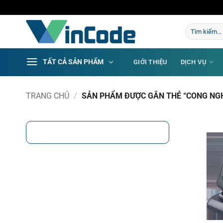
Bỏ
qua
Tìm
nội
kiếm:
dung
TẤT CẢ SẢN PHẨM
GIỚI THIỆU
DỊCH VỤ
TRANG CHỦ
/
SẢN PHẨM ĐƯỢC GẮN THẺ “CONG NG