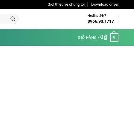
Giới thiệu về chúng tôi
Download driver
Hotline 24/7
0966.93.1717
0
₫
0
GIỎ HÀNG /