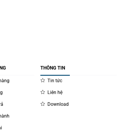
ÀNG
THÔNG TIN
 hàng
Tin tức
ng
Liên hệ
rả
Download
 hành
i