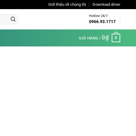
Giới thiệu về chúng tôi
Download driver
Hotline 24/7
0966.93.1717
0
₫
0
GIỎ HÀNG /