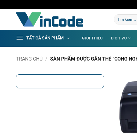
Bỏ
qua
Tìm
nội
kiếm:
dung
TẤT CẢ SẢN PHẨM
GIỚI THIỆU
DỊCH VỤ
TRANG CHỦ
/
SẢN PHẨM ĐƯỢC GẮN THẺ “CONG NGHE