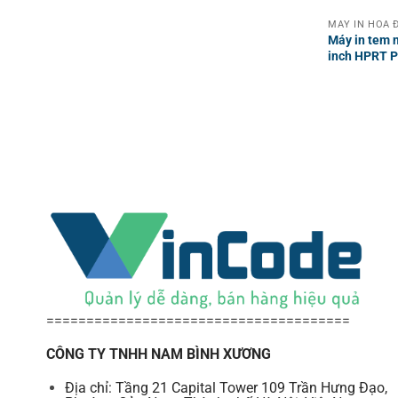
Máy in tem n
inch HPRT 
======================================
CÔNG TY TNHH NAM BÌNH XƯƠNG
Địa chỉ: Tầng 21 Capital Tower 109 Trần Hưng Đạo,