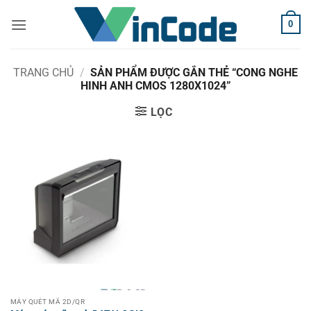
Bỏ
0
qua
nội
dung
TRANG CHỦ
/
SẢN PHẨM ĐƯỢC GẮN THẺ “CONG NGHE
HINH ANH CMOS 1280X1024”
LỌC
MÁY QUÉT MÃ 2D/QR