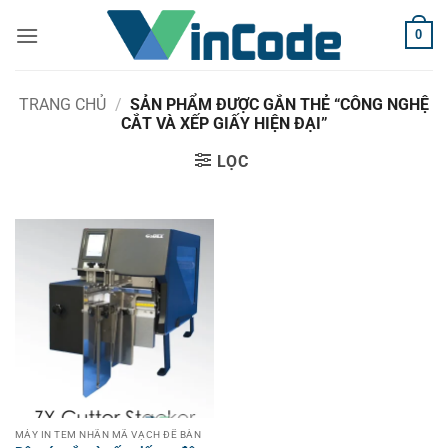
Bỏ
0
qua
nội
dung
TRANG CHỦ
/
SẢN PHẨM ĐƯỢC GẮN THẺ “CÔNG NGHỆ
CẮT VÀ XẾP GIẤY HIỆN ĐẠI”
LỌC
MÁY IN TEM NHÃN MÃ VẠCH ĐỂ BÀN