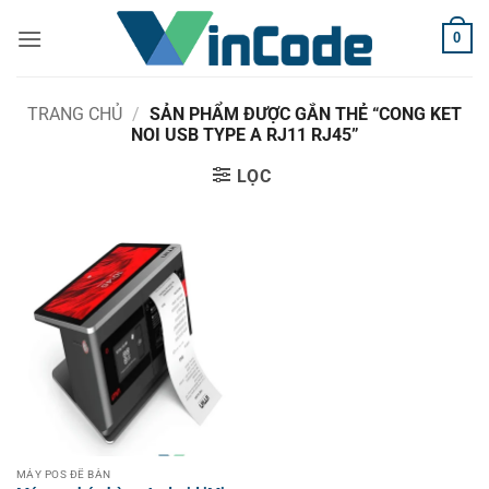
Bỏ
0
qua
nội
dung
TRANG CHỦ
/
SẢN PHẨM ĐƯỢC GẮN THẺ “CONG KET
NOI USB TYPE A RJ11 RJ45”
LỌC
MÁY POS ĐỂ BÀN