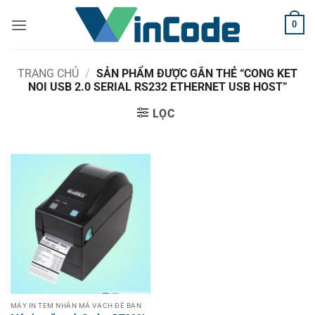
Bỏ
0
qua
nội
dung
TRANG CHỦ
/
SẢN PHẨM ĐƯỢC GẮN THẺ “CONG KET
NOI USB 2.0 SERIAL RS232 ETHERNET USB HOST”
LỌC
MÁY IN TEM NHÃN MÃ VẠCH ĐỂ BÀN