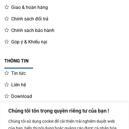
Giao & hoàn hàng
Chính sách đổi trả
Chính sách bảo hành
Góp ý & Khiếu nại
THÔNG TIN
Tin tức
Liên hệ
Download
Chúng tôi tôn trọng quyền riêng tư của bạn !
LIÊN HỆ MUA HÀNG
Chúng tôi sử dụng cookie để cải thiện trải nghiệm duyệt web
Kinh doanh:
KD Dự Án: 0987
Kế Toán:
của bạn, hiển thị nội dung hoặc quảng cáo được cá nhân hóa