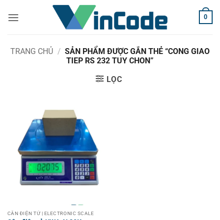
Bỏ
0
qua
nội
dung
TRANG CHỦ
/
SẢN PHẨM ĐƯỢC GẮN THẺ “CONG GIAO
TIEP RS 232 TUY CHON”
LỌC
CÂN ĐIỆN TỬ | ELECTRONIC SCALE