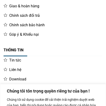
Giao & hoàn hàng
Chính sách đổi trả
Chính sách bảo hành
Góp ý & Khiếu nại
THÔNG TIN
Tin tức
Liên hệ
Download
Chúng tôi tôn trọng quyền riêng tư của bạn !
LIÊN HỆ MUA HÀNG
Chúng tôi sử dụng cookie để cải thiện trải nghiệm duyệt web
Kinh doanh:
KD Dự Án: 0987
Kế Toán:
của bạn, hiển thị nội dung hoặc quảng cáo được cá nhân hóa