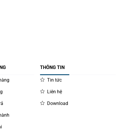
ÀNG
THÔNG TIN
 hàng
Tin tức
ng
Liên hệ
rả
Download
 hành
i