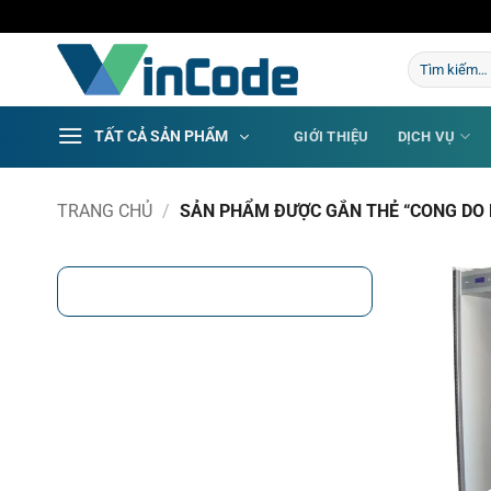
Bỏ
qua
Tìm
nội
kiếm:
dung
TẤT CẢ SẢN PHẨM
GIỚI THIỆU
DỊCH VỤ
TRANG CHỦ
/
SẢN PHẨM ĐƯỢC GẮN THẺ “CONG DO K