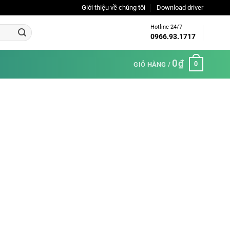
Giới thiệu về chúng tôi
Download driver
Hotline 24/7
0966.93.1717
0
₫
0
GIỎ HÀNG /