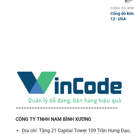
CỔNG DÒ KIM
Cổng dò kim
12- USA
======================================
CÔNG TY TNHH NAM BÌNH XƯƠNG
Địa chỉ: Tầng 21 Capital Tower 109 Trần Hưng Đạo,