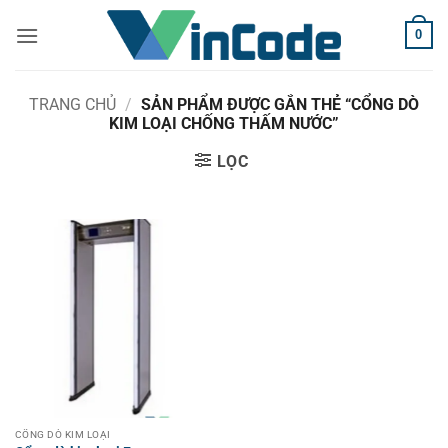
Bỏ
0
qua
nội
dung
TRANG CHỦ
/
SẢN PHẨM ĐƯỢC GẮN THẺ “CỔNG DÒ
KIM LOẠI CHỐNG THẤM NƯỚC”
LỌC
CỔNG DÒ KIM LOẠI