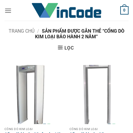
Bỏ
0
qua
nội
dung
TRANG CHỦ
/
SẢN PHẨM ĐƯỢC GẮN THẺ “CỔNG DÒ
KIM LOẠI BẢO HÀNH 2 NĂM”
LỌC
CỔNG DÒ KIM LOẠI
CỔNG DÒ KIM LOẠI