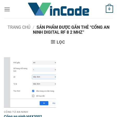
Bỏ
0
qua
nội
dung
TRANG CHỦ
/
SẢN PHẨM ĐƯỢC GẮN THẺ “CỔNG AN
NINH DIGITAL RF 8 2 MHZ”
LỌC
CỔNG TỪ AN NINH
Cổng an ninh HAX3002