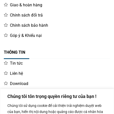
Giao & hoàn hàng
Chính sách đổi trả
Chính sách bảo hành
Góp ý & Khiếu nại
THÔNG TIN
Tin tức
Liên hệ
Download
Chúng tôi tôn trọng quyền riêng tư của bạn !
LIÊN HỆ MUA HÀNG
Chúng tôi sử dụng cookie để cải thiện trải nghiệm duyệt web
Kinh doanh:
KD Dự Án: 0987
Kế Toán:
của bạn, hiển thị nội dung hoặc quảng cáo được cá nhân hóa