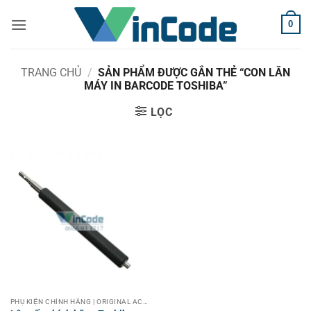
Bỏ
0
qua
nội
dung
TRANG CHỦ
/
SẢN PHẨM ĐƯỢC GẮN THẺ “CON LĂN
MÁY IN BARCODE TOSHIBA”
LỌC
PHỤ KIỆN CHÍNH HÃNG | ORIGINAL ACCESSORIES