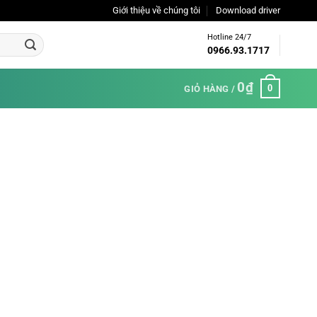
Giới thiệu về chúng tôi
Download driver
Hotline 24/7
0966.93.1717
0
₫
0
GIỎ HÀNG /