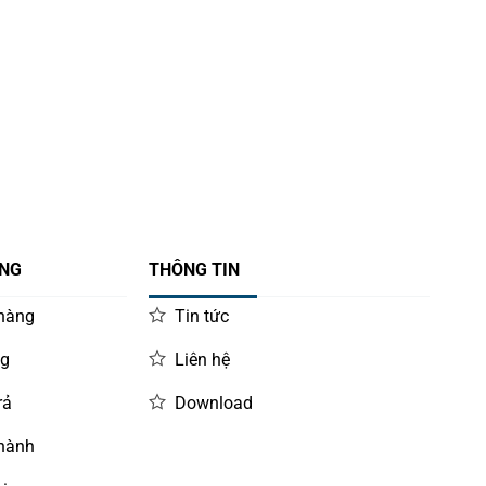
ÀNG
THÔNG TIN
 hàng
Tin tức
ng
Liên hệ
rả
Download
 hành