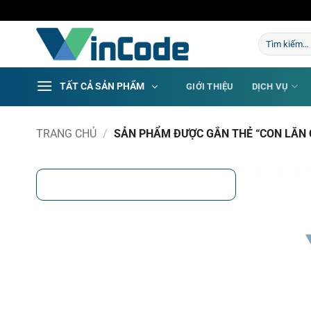
Bỏ
qua
Tìm
nội
kiếm:
dung
TẤT CẢ SẢN PHẨM
GIỚI THIỆU
DỊCH VỤ
TRANG CHỦ
/
SẢN PHẨM ĐƯỢC GẮN THẺ “CON LĂN 