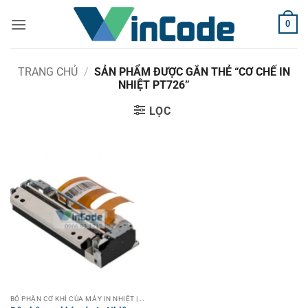
Bỏ
0
qua
nội
dung
TRANG CHỦ
/
SẢN PHẨM ĐƯỢC GẮN THẺ “CƠ CHẾ IN
NHIỆT PT726”
LỌC
BỘ PHẬN CƠ KHÍ CỦA MÁY IN NHIỆT | THERMAL PRINTER MECHANISMS