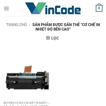
Bỏ
0
qua
nội
dung
TRANG CHỦ
/
SẢN PHẨM ĐƯỢC GẮN THẺ “CƠ CHẾ IN
NHIỆT ĐỘ BỀN CAO”
LỌC
BỘ PHẬN CƠ KHÍ CỦA MÁY IN NHIỆT | THERMAL PRINTER MECHANISMS