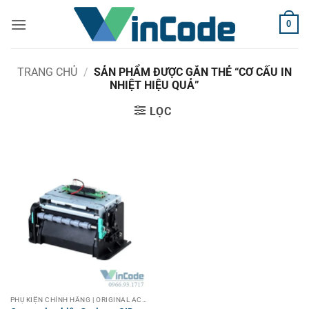
Bỏ
0
qua
nội
dung
TRANG CHỦ
/
SẢN PHẨM ĐƯỢC GẮN THẺ “CƠ CẤU IN
NHIỆT HIỆU QUẢ”
LỌC
PHỤ KIỆN CHÍNH HÃNG | ORIGINAL ACCESSORIES