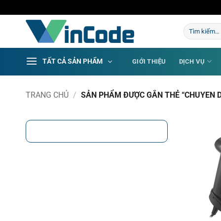
Bỏ
qua
Tìm
nội
kiếm:
dung
TẤT CẢ SẢN PHẨM
GIỚI THIỆU
DỊCH VỤ
TRANG CHỦ
/
SẢN PHẨM ĐƯỢC GẮN THẺ “CHUYEN D