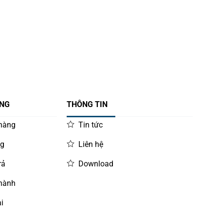
ÀNG
THÔNG TIN
 hàng
Tin tức
ng
Liên hệ
rả
Download
 hành
i