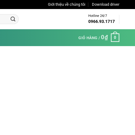
Giới thiệu về chúng tôi
Download driver
Hotline 24/7
0966.93.1717
0
₫
0
GIỎ HÀNG /