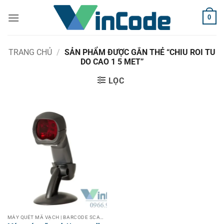
Bỏ
0
qua
nội
dung
TRANG CHỦ
/
SẢN PHẨM ĐƯỢC GẮN THẺ “CHIU ROI TU
DO CAO 1 5 MET”
LỌC
MÁY QUÉT MÃ VẠCH | BARCODE SCANNER