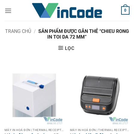
Bỏ
0
qua
nội
dung
TRANG CHỦ
/
SẢN PHẨM ĐƯỢC GẮN THẺ “CHIEU RONG
IN TOI DA 72 MM”
LỌC
MÁY IN HOÁ ĐƠN | THERMAL RECEIPT PRINTER
MÁY IN HOÁ ĐƠN | THERMAL RECEIPT PRINTER