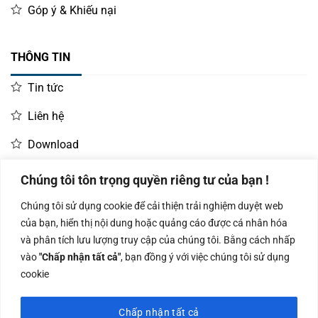
Góp ý & Khiếu nại
THÔNG TIN
Tin tức
Liên hệ
Download
Chúng tôi tôn trọng quyền riêng tư của bạn !
LIÊN HỆ MUA HÀNG
Chúng tôi sử dụng cookie để cải thiện trải nghiệm duyệt web
Kinh doanh:
KD Dự Án: 0987
Kế Toán:
của bạn, hiển thị nội dung hoặc quảng cáo được cá nhân hóa
0966.93.1717
835 345
0987.919.040
và phân tích lưu lượng truy cập của chúng tôi. Bằng cách nhấp
vào
"Chấp nhận tất cả"
, bạn đồng ý với việc chúng tôi sử dụng
cookie
Chấp nhận tất cả