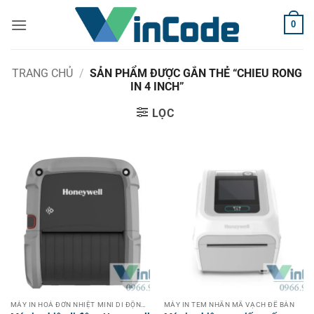
Bỏ
0
qua
nội
dung
TRANG CHỦ
/
SẢN PHẨM ĐƯỢC GẮN THẺ “CHIEU RONG
IN 4 INCH”
LỌC
MÁY IN HOÁ ĐƠN NHIỆT MINI DI ĐỘNG KHÔNG DÂY CẦM TAY
MÁY IN TEM NHÃN MÃ VẠCH ĐỂ BÀN