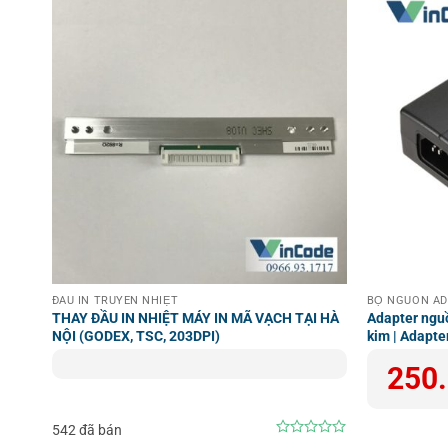
Khám phá thêm sản phẩm tại:
https://vincode.com.v
IES
ĐẦU IN TRUYỀN NHIỆT
BỘ NGUỒN A
THAY ĐẦU IN NHIỆT MÁY IN MÃ VẠCH TẠI HÀ
Adapter ngu
NỘI (GODEX, TSC, 203DPI)
kim | Adapte
Giá
Giá
250
gốc
hiện
là:
tại
450.000₫
là:
250.000₫
542 đã bán
0