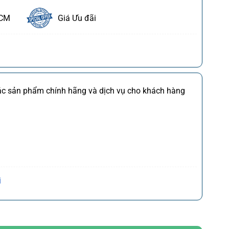
HCM
Giá Ưu đãi
ết
FDI
Chi tiết
các sản phẩm chính hãng và dịch vụ cho khách hàng
M
Chi tiết
*)
Chi tiết
(*)
Chi tiết
,CQ
)
Chi tiết
Trần Hưng Đạo, P. Cửa Nam, Q. Hoàn Kiếm, Tp. Hà
i