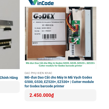
CÁC PHỤ KIỆN KHÁC
Mô-đun Dao Cắt cho Máy In Mã Vạch Godex
 Chính Hãng
G500, G530, EZ520+, EZ530+ | Cutter module
for Godex barcode printer
2.450.000
₫