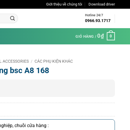
Giới thiệu về chúng tôi
Download driver
Hotline 24/7
0966.93.1717
0
₫
0
GIỎ HÀNG /
NAL ACCESSORIES
/
CÁC PHỤ KIỆN KHÁC
ng bsc A8 168
ghiệp, chuỗi cửa hàng :