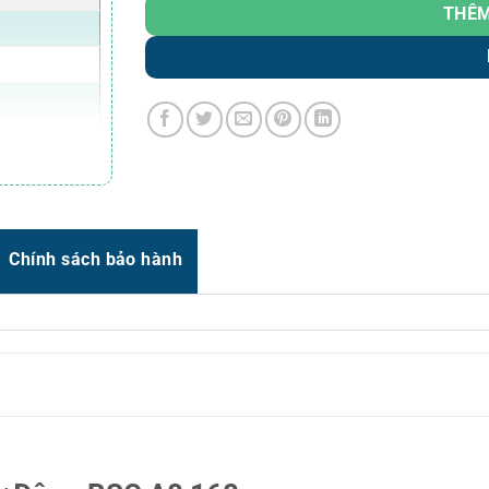
Zalo
0966.93.1717
THÊM
Zalo
0987.835.345
Zalo
0987.919.040
Thời gian:
Từ 8h-17h30 Thứ 2 đến Thứ 7
ông tắc tùy
Email : support@vincode.com.vn
u chỉnh
Chính sách bảo hành