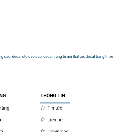
ong cao
,
decal oto cao cap
,
decal trang tri noi that xe
,
decal trang tri xe
ÀNG
THÔNG TIN
 hàng
Tin tức
ng
Liên hệ
rả
Download