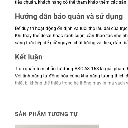
tiêu chuẩn, khách hàng có thể tham khảo thêm các sả
Hướng dẫn bảo quản và sử dụng
Để duy trì hoạt động ổn định và tuổi thọ lâu dài của tr
Khi thay thế decal hoặc ranh cuộn, cần thao tác nhẹ n
sáng trực tiếp để giữ nguyên chất lượng vật liệu, đảm b
Kết luận
Trục quấn tem nhãn tự động BSC A8 168 là giải pháp 
Với tính năng tự động hóa cùng khả năng tương thích đa
thiết bị không thể thiếu trong hệ thống máy in mã vạch v
⚡ Hãy lựa chọn
Vincode
– Thương hiệu phân phối các 
Liên hệ ngay:
0966931717
SẢN PHẨM TƯƠNG TỰ
Email hỗ trợ: support@vincode.com.vn
Địa chỉ: Tầng 21 Capital Tower 109 Trần Hưng Đạo,