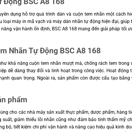
Tự Động BSC A8 168
uyên dụng hỗ trợ quá trình dán và cuộn tem nhãn một cách h
ều loại máy in mã vạch và máy dán nhãn tự động hiện đại, giúp t
hả năng vận hành ổn định, BSC A8 168 mang đến giải pháp tối
Tem Nhãn Tự Động BSC A8 168
hư khả năng cuộn tem nhãn mượt mà, chống rách tem trong quá
iệp dễ dàng thay đổi và linh hoạt trong công việc. Hoạt động 
ạnh quan trọng. Ngoài ra, sản phẩm còn được cấu tạo bằng v
sản phẩm
dùng cho các nhà máy sản xuất thực phẩm, dược phẩm, hàng t
ăng suất, giảm thiểu lỗi nhãn cũng như đảm bảo tính thẩm mỹ 
ng bộ, tiết kiệm chi phí vận hành và nâng cao hiệu quả kinh do