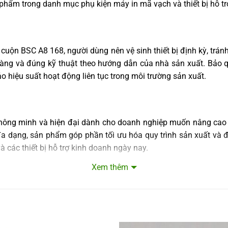
n phẩm trong
danh mục phụ kiện máy in mã vạch và thiết bị hỗ t
ục cuộn BSC A8 168, người dùng nên vệ sinh thiết bị định kỳ, trá
hàng và đúng kỹ thuật theo hướng dẫn của nhà sản xuất. Bảo 
ảo hiệu suất hoạt động liên tục trong môi trường sản xuất.
thông minh và hiện đại dành cho doanh nghiệp muốn nâng cao
 dạng, sản phẩm góp phần tối ưu hóa quy trình sản xuất và đóng
à các thiết bị hỗ trợ kinh doanh ngày nay.
Xem thêm
thiết bị hỗ trợ kinh doanh, bán hàng tốt nhất.
 Phường Cửa Nam, Thành phố Hà Nội, Việt Nam