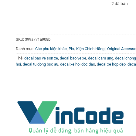
2 đã bán
out
of
5
SKU:
399a771a908b
Danh mục:
Các phụ kiện khác
,
Phụ Kiện Chính Hãng | Original Access
Thẻ:
decal bao ve son xe
,
decal bao ve xe
,
decal cam ung
,
decal chong
hoi
,
decal tu dong bsc a8
,
decal xe hoi doc dao
,
decal xe hop dep
,
deca