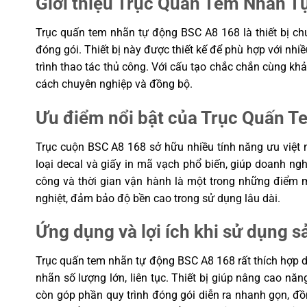
Giới thiệu Trục Quấn Tem Nhãn 
Trục quấn tem nhãn tự động BSC A8 168 là thiết bị ch
đóng gói. Thiết bị này được thiết kế để phù hợp với nhi
trình thao tác thủ công. Với cấu tạo chắc chắn cùng k
cách chuyên nghiệp và đồng bộ.
Ưu điểm nổi bật của Trục Quấn 
Trục cuộn BSC A8 168 sở hữu nhiều tính năng ưu việt n
loại decal và giấy in mã vạch phổ biến, giúp doanh ngh
công và thời gian vận hành là một trong những điểm m
nghiệt, đảm bảo độ bền cao trong sử dụng lâu dài.
Ứng dụng và lợi ích khi sử dụng 
Trục quấn tem nhãn tự động BSC A8 168 rất thích hợp 
nhãn số lượng lớn, liên tục. Thiết bị giúp nâng cao n
còn góp phần quy trình đóng gói diễn ra nhanh gọn, đồ