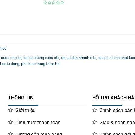
0
out
of
5
ories
 nuoc cho xe
,
decal chong xuoc oto
,
decal dan nhanh o to
,
decal in hinh chat lu
l xe tu dong
,
phu kien trang tri xe hoi
THÔNG TIN
HỖ TRỢ KHÁCH H
Giới thiệu
Chính sách bán
Hình thức thanh toán
Giao & hoàn hà
Hướng dẫn mua hàng
Chính sách đổi t