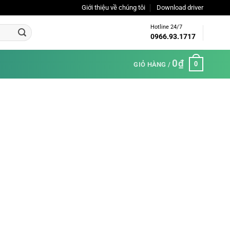
Giới thiệu về chúng tôi
Download driver
Hotline 24/7
0966.93.1717
0
₫
0
GIỎ HÀNG /