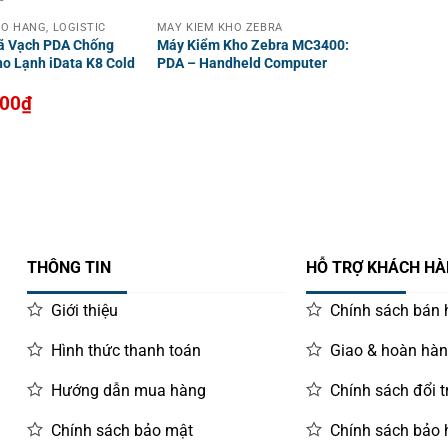
O HÀNG, LOGISTIC
MÁY KIỂM KHO ZEBRA
ã Vạch PDA Chống
Máy Kiểm Kho Zebra MC3400:
o Lạnh iData K8 Cold
PDA – Handheld Computer
000
₫
THÔNG TIN
HỖ TRỢ KHÁCH H
Giới thiệu
Chính sách bán
Hình thức thanh toán
Giao & hoàn hà
Hướng dẫn mua hàng
Chính sách đổi t
Chính sách bảo mật
Chính sách bảo