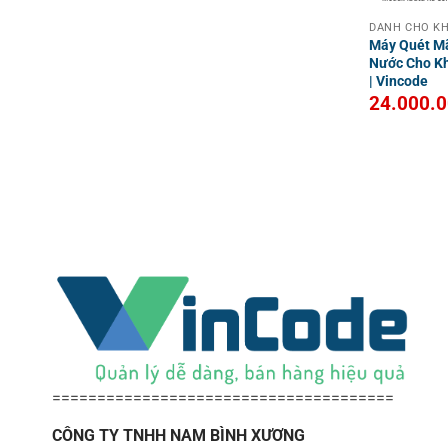
DÀNH CHO KH
Máy Quét M
Nước Cho Kh
| Vincode
24.000.
======================================
CÔNG TY TNHH NAM BÌNH XƯƠNG