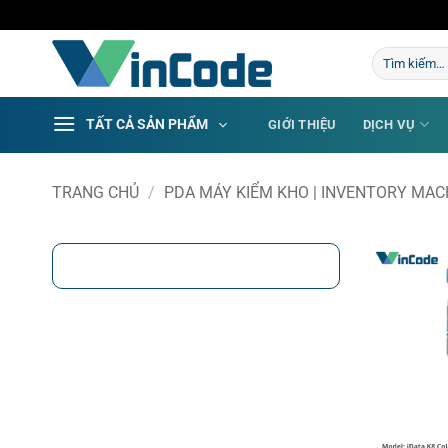
Bỏ
qua
Tìm
nội
kiếm:
dung
TẤT CẢ SẢN PHẨM
GIỚI THIỆU
DỊCH VỤ
TRANG CHỦ
/
PDA MÁY KIỂM KHO | INVENTORY MAC