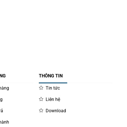
ÀNG
THÔNG TIN
 hàng
Tin tức
ng
Liên hệ
rả
Download
 hành