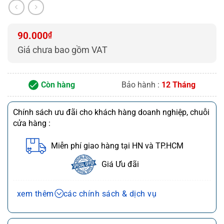
10 ips (Inches per second)
đa
Nơi khô ráo, tránh ánh
Bảo quản
nắng, nhiệt độ 5-35°C
90.000
₫
Giá chưa bao gồm VAT
Còn hàng
Bảo hành :
12 Tháng
Chính sách ưu đãi cho khách hàng doanh nghiệp, chuỗi
cửa hàng :
Miễn phí giao hàng tại HN và TP.HCM
Giá Ưu đãi
Chính sách bán hàng và dịch vụ
xem thêm
các chính sách & dịch vụ
Ưu đãi chuỗi cửa hàng, siêu thị
Chi tiết
Ưu đãi khách hàng doanh nghiệp cả FDI
Chi tiết