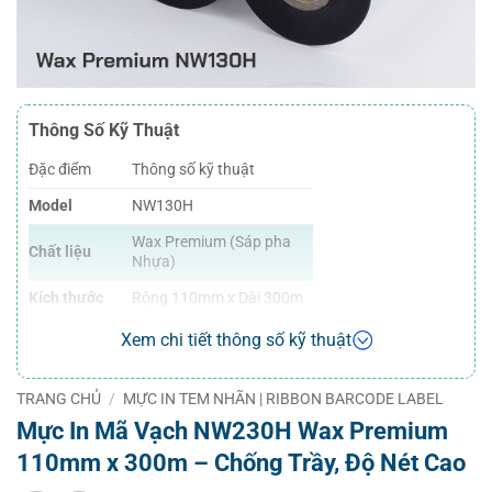
Thông Số Kỹ Thuật
Đặc điểm
Thông số kỹ thuật
Model
NW130H
Wax Premium (Sáp pha
Chất liệu
Nhựa)
Kích thước
Rộng 110mm x Dài 300m
Đường kính
1 inch (25.4mm) – Chuẩn
Xem chi tiết thông số kỹ thuật
lõi
máy in công nghiệp
Màu sắc
Đen (Black)
TRANG CHỦ
/
MỰC IN TEM NHÃN | RIBBON BARCODE LABEL
Mực In Mã Vạch NW230H Wax Premium
Nhiệt độ
65°C (149°F)
nóng chảy
110mm x 300m – Chống Trầy, Độ Nét Cao
Tốc độ in tối