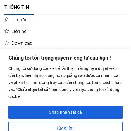
THÔNG TIN
Ứng dụng thực tế
Tin tức
Kho vận & Logistics:
In tem vận đơn, tem dán thùng
Liên hệ
carton xuất nhập kho.
Download
Bán lẻ (Retail):
In tem giá sản phẩm, tem phụ hàng
nhập khẩu, tem kệ hàng siêu thị (Shelf tags).
Chúng tôi tôn trọng quyền riêng tư của bạn !
LIÊN HỆ MUA HÀNG
Sản xuất:
In tem quản lý quy trình (Work-in-process),
Chúng tôi sử dụng cookie để cải thiện trải nghiệm duyệt web
tem dán bao bì thành phẩm.
Kinh doanh:
KD Dự Án: 0987
Kế Toán:
của bạn, hiển thị nội dung hoặc quảng cáo được cá nhân hóa
Y tế:
In tem nhãn thuốc, tem quản lý hồ sơ bệnh án (yêu
0966.93.1717
835 345
0987.919.040
và phân tích lưu lượng truy cập của chúng tôi. Bằng cách nhấp
cầu độ bền vừa phải).
vào
"Chấp nhận tất cả"
, bạn đồng ý với việc chúng tôi sử dụng
cookie
Báo giá và Cam kết Chất lượng
Hiện tại, mực in mã vạch Wax Premium NW230H đang
Chấp nhận tất cả
Công ty TNHH Nam Bình Xương - Số ĐKKD: 0108783483 cấp ngày
được phân phối với mức giá cực kỳ cạnh tranh.
14/06/2019 bởi Sở Kế Hoạch và Đầu Tư Tp. Hà Nội
Tùy chỉnh