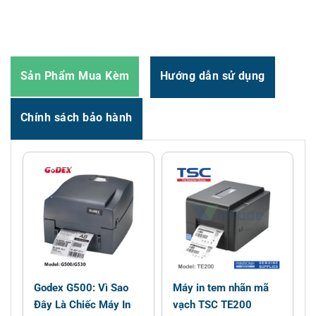
Email : support@vincode.com.vn
Sản Phẩm Mua Kèm
Hướng dẫn sử dụng
Chính sách bảo hành
n
Godex G500: Vì Sao
Máy in tem nhãn mã
Đây Là Chiếc Máy In
vạch TSC TE200