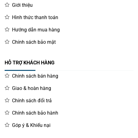
Giới thiệu
Zebra:
Các dòng máy công nghiệp ZT230, ZT410,
ZT410 và dòng để bàn GT800, ZD230.
Hình thức thanh toán
TSC:
TTP-244 Pro, ME240, TE200…
Hướng dẫn mua hàng
Bixolon:
SLP-T400, T403…
Chính sách bảo mật
Lưu ý: Không sử dụng cho các máy in nhiệt trực tiếp (Direct
Thermal) hoặc các máy in nhỏ chỉ hỗ trợ lõi 0.5 inch (như
HỖ TRỢ KHÁCH HÀNG
Zebra GK420t) nếu không có trục chuyển đổi.
Chính sách bán hàng
Giao & hoàn hàng
Chính sách đổi trả
Chính sách bảo hành
Góp ý & Khiếu nại