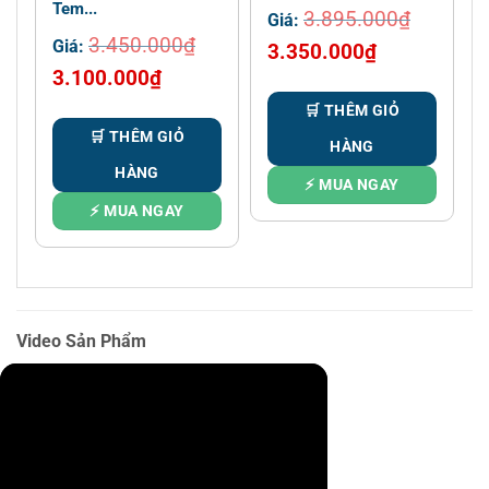
Tem...
3.895.000
₫
Giá:
3.450.000
₫
Giá:
Giá
Giá
3.350.000
₫
Giá
Giá
3.100.000
₫
gốc
hiện
gốc
hiện
là:
tại
🛒 THÊM GIỎ
là:
tại
3.895.000₫.
là:
🛒 THÊM GIỎ
HÀNG
3.450.000₫.
là:
3.350.000₫.
HÀNG
3.100.000₫.
⚡ MUA NGAY
⚡ MUA NGAY
Video Sản Phẩm