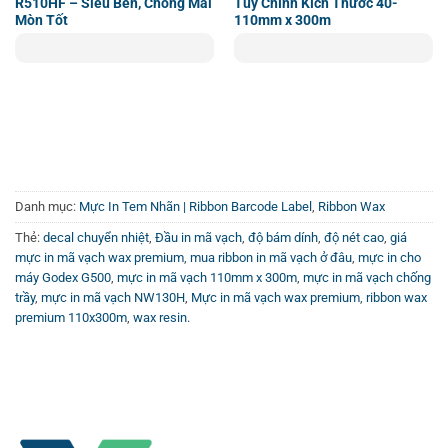
R510HF – Siêu Bền, Chống Mài
Tùy Chỉnh Kích Thước 40-
Mòn Tốt
110mm x 300m
2. Bảo vệ đầu in tối đa
Danh mục:
Mực In Tem Nhãn | Ribbon Barcode Label
,
Ribbon Wax
Ruy băng in mã vạch Wax Premium NW230H được trang bị
lớp phủ mặt lưng (Backcoating) công nghệ cao, có khả
Thẻ:
decal chuyển nhiệt
,
Đầu in mã vạch
,
độ bám dính
,
độ nét cao
,
giá
mực in mã vạch wax premium
,
mua ribbon in mã vạch ở đâu
,
mực in cho
năng:
máy Godex G500
,
mực in mã vạch 110mm x 300m
,
mực in mã vạch chống
trầy
,
mực in mã vạch NW130H
,
Mực in mã vạch wax premium
,
ribbon wax
Giảm ma sát trượt, giúp ruy băng di chuyển mượt mà.
premium 110x300m
,
wax resin.
Chống tĩnh điện, ngăn ngừa hiện tượng phóng điện làm
chết điểm ảnh (dead pixels) trên đầu in.
Theo thông số kỹ thuật, mực in NW230H giúp kéo dài
tuổi thọ đầu in lên tới
3 triệu inch
in ấn.