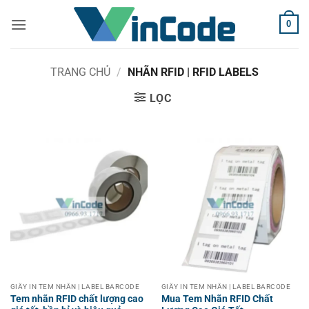
Bỏ
0
qua
nội
dung
TRANG CHỦ
/
NHÃN RFID | RFID LABELS
LỌC
GIẤY IN TEM NHÃN | LABEL BARCODE
GIẤY IN TEM NHÃN | LABEL BARCODE
Tem nhãn RFID chất lượng cao
Mua Tem Nhãn RFID Chất