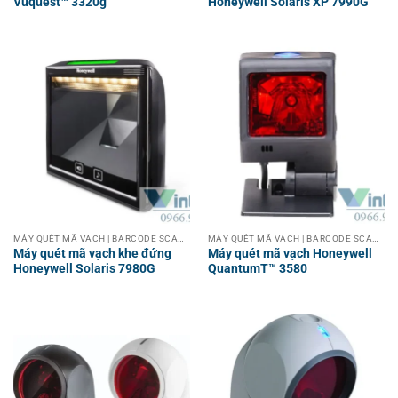
Vuquest™ 3320g
Honeywell Solaris XP 7990G
MÁY QUÉT MÃ VẠCH | BARCODE SCANNER
MÁY QUÉT MÃ VẠCH | BARCODE SCANNER
Máy quét mã vạch khe đứng
Máy quét mã vạch Honeywell
Honeywell Solaris 7980G
QuantumT™ 3580