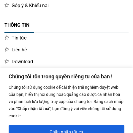
Góp ý & Khiếu nại
THÔNG TIN
Tin tức
Liên hệ
Download
Chúng tôi tôn trọng quyền riêng tư của bạn !
LIÊN HỆ MUA HÀNG
Chúng tôi sử dụng cookie để cải thiện trải nghiệm duyệt web
Kinh doanh:
KD Dự Án: 0987
Kế Toán:
của bạn, hiển thị nội dung hoặc quảng cáo được cá nhân hóa
0966.93.1717
835 345
0987.919.040
và phân tích lưu lượng truy cập của chúng tôi. Bằng cách nhấp
vào
"Chấp nhận tất cả"
, bạn đồng ý với việc chúng tôi sử dụng
cookie
Chấp nhận tất cả