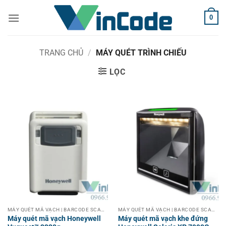
Bỏ
0
qua
nội
dung
TRANG CHỦ
/
MÁY QUÉT TRÌNH CHIẾU
LỌC
MÁY QUÉT MÃ VẠCH | BARCODE SCANNER
MÁY QUÉT MÃ VẠCH | BARCODE SCANNER
Máy quét mã vạch Honeywell
Máy quét mã vạch khe đứng